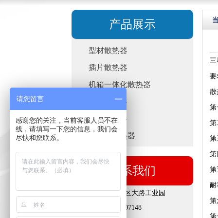
产品展示
型材散热器
三
插片散热器
要
机箱一体化散热器
散
请您留言
变频散热器
第
电阻散热器
感谢您的关注，当前客服人员不在
第
线，请填写一下您的信息，我们会
导热管散热器
尽快和您联系。
第
第
联系我们
第
耐
地址：镇江新区大路工业园
第
手机：13906107148
第